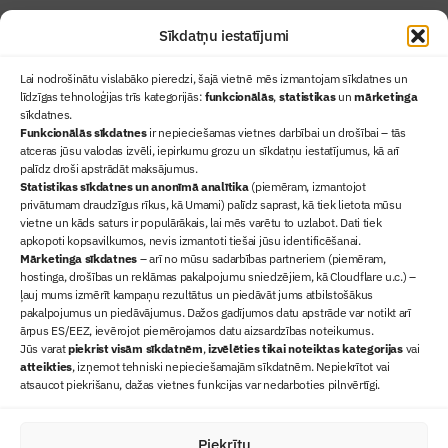
Sīkdatņu iestatījumi
Lai nodrošinātu vislabāko pieredzi, šajā vietnē mēs izmantojam sīkdatnes un
līdzīgas tehnoloģijas trīs kategorijās:
funkcionālās
,
statistikas
un
mārketinga
sīkdatnes.
Funkcionālās sīkdatnes
ir nepieciešamas vietnes darbībai un drošībai – tās
atceras jūsu valodas izvēli, iepirkumu grozu un sīkdatņu iestatījumus, kā arī
Ziņas
palīdz droši apstrādāt maksājumus.
Statistikas sīkdatnes un anonīmā analītika
Sertifikācija
(piemēram, izmantojot
privātumam draudzīgus rīkus, kā Umami) palīdz saprast, kā tiek lietota mūsu
Žurnāls "Būvinženieris"
vietne un kāds saturs ir populārākais, lai mēs varētu to uzlabot. Dati tiek
Būvindustrijas balvas
apkopoti kopsavilkumos, nevis izmantoti tiešai jūsu identificēšanai.
Mārketinga sīkdatnes
– arī no mūsu sadarbības partneriem (piemēram,
Par mums
hostinga, drošības un reklāmas pakalpojumu sniedzējiem, kā Cloudflare u.c.) –
+371 67845910
ļauj mums izmērīt kampaņu rezultātus un piedāvāt jums atbilstošākus
pakalpojumus un piedāvājumus. Dažos gadījumos datu apstrāde var notikt arī
+371 26461816
ārpus ES/EEZ, ievērojot piemērojamos datu aizsardzības noteikumus.
lbs@blbs.lv
Jūs varat
piekrist visām sīkdatnēm
,
izvēlēties tikai noteiktas kategorijas
vai
atteikties
, izņemot tehniski nepieciešamajām sīkdatnēm. Nepiekrītot vai
atsaucot piekrišanu, dažas vietnes funkcijas var nedarboties pilnvērtīgi.
Piekrītu