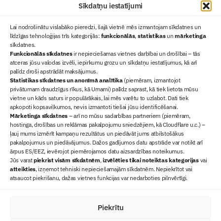
Sīkdatņu iestatījumi
Lai nodrošinātu vislabāko pieredzi, šajā vietnē mēs izmantojam sīkdatnes un
līdzīgas tehnoloģijas trīs kategorijās:
funkcionālās
,
statistikas
un
mārketinga
sīkdatnes.
Funkcionālās sīkdatnes
ir nepieciešamas vietnes darbībai un drošībai – tās
atceras jūsu valodas izvēli, iepirkumu grozu un sīkdatņu iestatījumus, kā arī
Ziņas
palīdz droši apstrādāt maksājumus.
Statistikas sīkdatnes un anonīmā analītika
Sertifikācija
(piemēram, izmantojot
privātumam draudzīgus rīkus, kā Umami) palīdz saprast, kā tiek lietota mūsu
Žurnāls "Būvinženieris"
vietne un kāds saturs ir populārākais, lai mēs varētu to uzlabot. Dati tiek
Būvindustrijas balvas
apkopoti kopsavilkumos, nevis izmantoti tiešai jūsu identificēšanai.
Mārketinga sīkdatnes
– arī no mūsu sadarbības partneriem (piemēram,
Par mums
hostinga, drošības un reklāmas pakalpojumu sniedzējiem, kā Cloudflare u.c.) –
+371 67845910
ļauj mums izmērīt kampaņu rezultātus un piedāvāt jums atbilstošākus
pakalpojumus un piedāvājumus. Dažos gadījumos datu apstrāde var notikt arī
+371 26461816
ārpus ES/EEZ, ievērojot piemērojamos datu aizsardzības noteikumus.
lbs@blbs.lv
Jūs varat
piekrist visām sīkdatnēm
,
izvēlēties tikai noteiktas kategorijas
vai
atteikties
, izņemot tehniski nepieciešamajām sīkdatnēm. Nepiekrītot vai
atsaucot piekrišanu, dažas vietnes funkcijas var nedarboties pilnvērtīgi.
Piekrītu