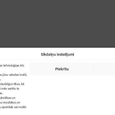
ris”
industrijas profesionāļiem un aizraujoša
Sīkdatņu iestatījumi
+371 67845910
s tehnoloģijas trīs
Piekrītu
cija
+371 26461816
s jūsu valodas izvēli,
lbs@blbs.lv
"Būvinženieris"
.
audzīgus rīkus, kā
trijas balvas
ai mēs varētu to
ms
ai.
 drošības un
ņu rezultātus un
 apstrāde var notikt