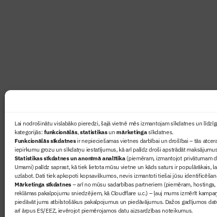
Abonē žurnālu “Būvinženie
Žurnāls Būvinženieris ir rokasgrāmata būv
lasāmviela par būvniecību ikvienam
Ziņas
Lai nodrošinātu vislabāko pieredzi, šajā vietnē mēs izmantojam sīkdatnes un līdzīga
kategorijās:
funkcionālās
,
statistikas
un
mārketinga
sīkdatnes.
Sertifikā
Funkcionālās sīkdatnes
ir nepieciešamas vietnes darbībai un drošībai – tās atcera
Žurnāls 
iepirkumu grozu un sīkdatņu iestatījumus, kā arī palīdz droši apstrādāt maksājumus
Statistikas sīkdatnes un anonīmā analītika
(piemēram, izmantojot privātumam dr
Būvindus
Umami) palīdz saprast, kā tiek lietota mūsu vietne un kāds saturs ir populārākais, l
Par mu
uzlabot. Dati tiek apkopoti kopsavilkumos, nevis izmantoti tiešai jūsu identificēšan
Mārketinga sīkdatnes
– arī no mūsu sadarbības partneriem (piemēram, hostinga,
reklāmas pakalpojumu sniedzējiem, kā Cloudflare u.c.) – ļauj mums izmērīt kampa
piedāvāt jums atbilstošākus pakalpojumus un piedāvājumus. Dažos gadījumos datu
arī ārpus ES/EEZ, ievērojot piemērojamos datu aizsardzības noteikumus.