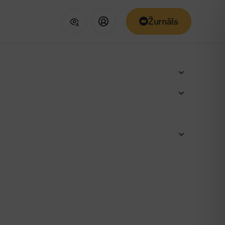
Žurnāls