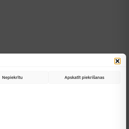
Uzzināt vairāk
Abonēt žurnālu
Nepiekrītu
Apskatīt piekrišanas