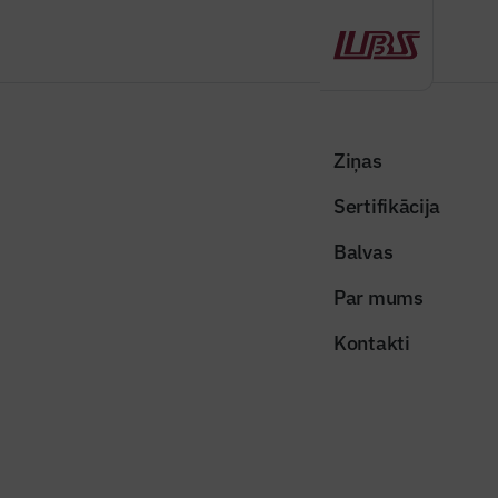
Atpakaļ
Sākums
Visas ziņas
Nozares vēstis
Āgenskalnā jaunajās gājēju zonās veidos māksliniecisku asfalta
Ziņas
krāsojumu
Sertifikācija
Nozares vēstis
Balvas
Āgenskalnā jaunajās gājēju zonās
Par mums
veidos māksliniecisku asfalta
Kontakti
krāsojumu
Publicēts: 16.06.2026
Skatījumi: 157
Projekta vizualizācija. Publicitātes attēls.