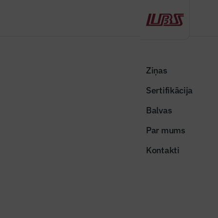
Atpakaļ
Sākums
Visas ziņas
Nozares vēstis
Apstrādes rūpniecības apjomi sasnieguši pēdējo gadu pieauguma
Ziņas
rekordu
Sertifikācija
Nozares vēstis
Balvas
Apstrādes rūpniecības apjomi
Par mums
sasnieguši pēdējo gadu
Kontakti
pieauguma rekordu
Publicēts: 04.11.2025
Skatījumi: 206
Foto ilustratīvs