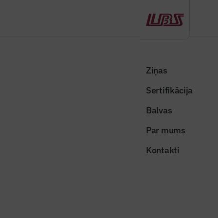
Atpakaļ
Sākums
Visas ziņas
Nozares vēstis
AS “Latvijas Finieris” ražotās modulārās mēbeles izmanto patvertnes
Ziņas
iekārtošanai
Sertifikācija
Nozares vēstis
Balvas
AS “Latvijas Finieris” ražotās
Par mums
modulārās mēbeles izmanto
Kontakti
patvertnes iekārtošanai
Publicēts: 16.02.2026
Skatījumi: 217
Publicitātes foto