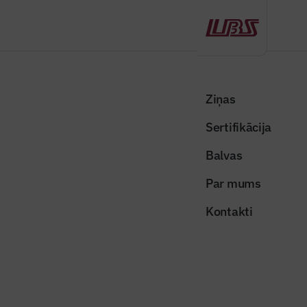
Atpakaļ
Sākums
Visas ziņas
Nozares vēstis
Atbalstīts likums ilgtspējīgai ekonomikai un klimata pārmaiņu
Ziņas
risināšanai
Sertifikācija
Nozares vēstis
Balvas
Atbalstīts likums ilgtspējīgai
Par mums
ekonomikai un klimata pārmaiņu
Kontakti
risināšanai
Publicēts: 28.11.2025
Skatījumi: 143
Foto ilustratīvs