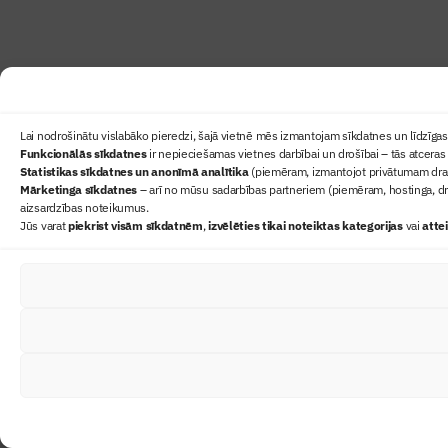
Lai nodrošinātu vislabāko pieredzi, šajā vietnē mēs izmantojam sīkdatnes un līdzīgas 
Funkcionālās sīkdatnes
ir nepieciešamas vietnes darbībai un drošībai – tās atceras 
Statistikas sīkdatnes un anonīmā analītika
(piemēram, izmantojot privātumam draudz
Mārketinga sīkdatnes
– arī no mūsu sadarbības partneriem (piemēram, hostinga, dr
aizsardzības noteikumus.
Jūs varat
piekrist visām sīkdatnēm
,
izvēlēties tikai noteiktas kategorijas
vai
atte