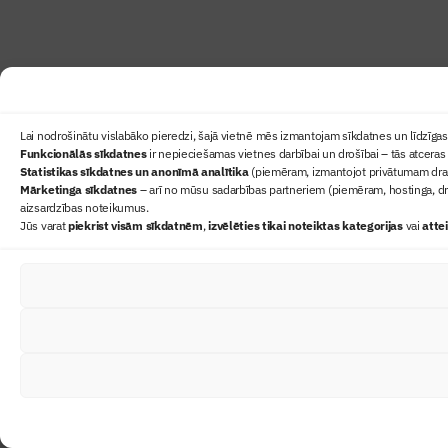
Lai nodrošinātu vislabāko pieredzi, šajā vietnē mēs izmantojam sīkdatnes un līdzīgas 
Funkcionālās sīkdatnes
ir nepieciešamas vietnes darbībai un drošībai – tās atceras 
Statistikas sīkdatnes un anonīmā analītika
(piemēram, izmantojot privātumam draudz
Mārketinga sīkdatnes
– arī no mūsu sadarbības partneriem (piemēram, hostinga, dr
aizsardzības noteikumus.
Jūs varat
piekrist visām sīkdatnēm
,
izvēlēties tikai noteiktas kategorijas
vai
atte