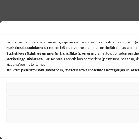
Lai nodrošinātu vislabāko pieredzi, šajā vietnē mēs izmantojam sīkdatnes un līdzīgas 
Funkcionālās sīkdatnes
ir nepieciešamas vietnes darbībai un drošībai – tās atceras 
Statistikas sīkdatnes un anonīmā analītika
(piemēram, izmantojot privātumam draudz
Mārketinga sīkdatnes
– arī no mūsu sadarbības partneriem (piemēram, hostinga, dr
aizsardzības noteikumus.
Jūs varat
piekrist visām sīkdatnēm
,
izvēlēties tikai noteiktas kategorijas
vai
atte