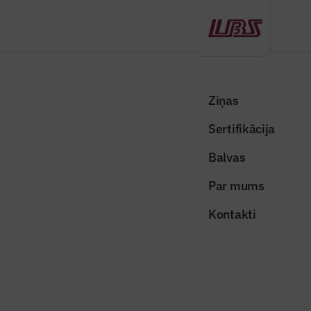
Atpakaļ
Sākums
Visas ziņas
Nozares vēstis
Baltijas valstu enerģētikas ministri tiekās ar ASV enerģētikas valsts
Ziņas
sekretāru
Sertifikācija
Nozares vēstis
Balvas
Baltijas valstu enerģētikas ministri
Par mums
tiekās ar ASV enerģētikas valsts
Kontakti
sekretāru
Publicēts: 10.11.2025
Skatījumi: 206
Publicitātes foto