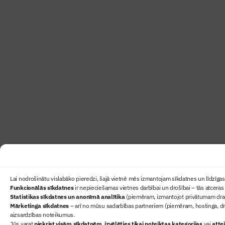
Lai nodrošinātu vislabāko pieredzi, šajā vietnē mēs izmantojam sīkdatnes un līdzīgas 
Funkcionālās sīkdatnes
ir nepieciešamas vietnes darbībai un drošībai – tās atceras 
Statistikas sīkdatnes un anonīmā analītika
(piemēram, izmantojot privātumam draudz
Mārketinga sīkdatnes
– arī no mūsu sadarbības partneriem (piemēram, hostinga, dr
aizsardzības noteikumus.
Jūs varat
piekrist visām sīkdatnēm
,
izvēlēties tikai noteiktas kategorijas
vai
atte