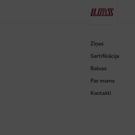
Atpakaļ
Sākums
Visas ziņas
Nozares vēstis
BIS Mākslīgā intelekta asistents – jauns digitālā atbalsta rīks
Ziņas
būvniecībā
Sertifikācija
Nozares vēstis
Balvas
BIS Mākslīgā intelekta asistents –
Par mums
jauns digitālā atbalsta rīks
Kontakti
būvniecībā
Publicēts: 01.07.2026
Skatījumi: 158
Publicitātes attēls