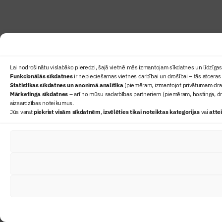
Lai nodrošinātu vislabāko pieredzi, šajā vietnē mēs izmantojam sīkdatnes un līdzīgas 
Funkcionālās sīkdatnes
ir nepieciešamas vietnes darbībai un drošībai – tās atceras 
Statistikas sīkdatnes un anonīmā analītika
(piemēram, izmantojot privātumam draudz
Mārketinga sīkdatnes
– arī no mūsu sadarbības partneriem (piemēram, hostinga, dr
aizsardzības noteikumus.
Jūs varat
piekrist visām sīkdatnēm
,
izvēlēties tikai noteiktas kategorijas
vai
atte