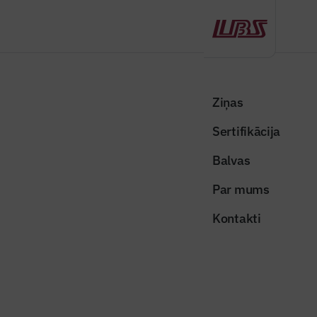
Atpakaļ
Sākums
Visas ziņas
Nozares vēstis
Būvdarbus Tabakas fabrikas radošā kvartāla attīstībai sāks 2021.gada
Ziņas
vasarā
Sertifikācija
Nozares vēstis
Balvas
Būvdarbus Tabakas fabrikas
Par mums
radošā kvartāla attīstībai sāks
Kontakti
2021.gada vasarā
Publicēts: 24.09.2020
Skatījumi: 778
tabakas-fabrikas-radosais-kvartals-nrja