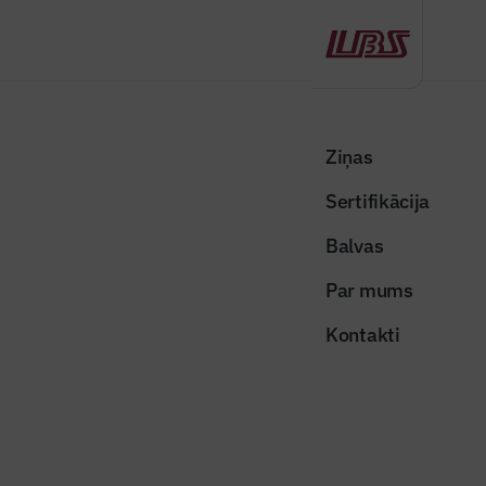
Atpakaļ
Sākums
Visas ziņas
Nozares vēstis
Būvniecība – viena no pērn pieprasītākajām programmām
Ziņas
profesionālajā izglītībā
Sertifikācija
Nozares vēstis
Balvas
Būvniecība – viena no pērn
Par mums
pieprasītākajām programmām
Kontakti
profesionālajā izglītībā
Publicēts: 03.03.2026
Skatījumi: 211
Attēls ilustratīvs