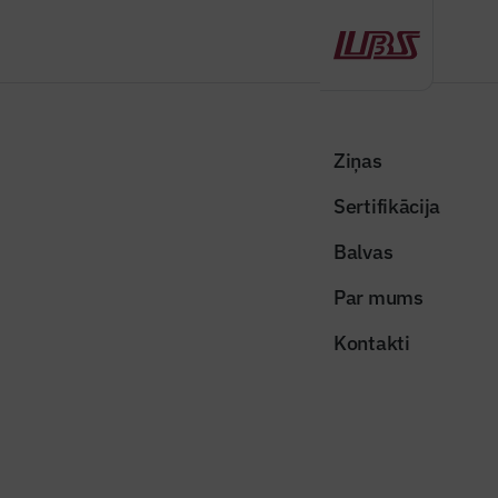
Atpakaļ
Sākums
Visas ziņas
Nozares vēstis
BVKB ekspluatācijā pieņem Nacionālā rehabilitācijas centra “Vaivari”
Ziņas
jaunbūvi
Sertifikācija
Nozares vēstis
Balvas
BVKB ekspluatācijā pieņem
Par mums
Nacionālā rehabilitācijas centra
Kontakti
“Vaivari” jaunbūvi
Publicēts: 30.01.2026
Skatījumi: 291
Publicitātes foto