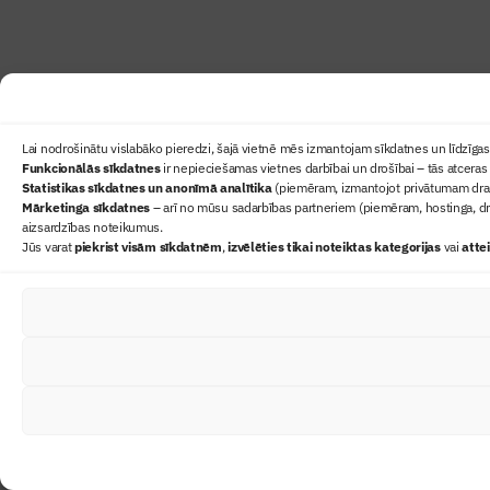
Lai nodrošinātu vislabāko pieredzi, šajā vietnē mēs izmantojam sīkdatnes un līdzīgas 
Funkcionālās sīkdatnes
ir nepieciešamas vietnes darbībai un drošībai – tās atceras 
Statistikas sīkdatnes un anonīmā analītika
(piemēram, izmantojot privātumam draudz
Mārketinga sīkdatnes
– arī no mūsu sadarbības partneriem (piemēram, hostinga, dr
aizsardzības noteikumus.
Jūs varat
piekrist visām sīkdatnēm
,
izvēlēties tikai noteiktas kategorijas
vai
atte