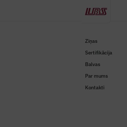
Atpakaļ
Sākums
Visas ziņas
LBS vēstis
Dainim Ģēģeram – 80!
Ziņas
Sertifikācija
LBS vēstis
Dainim Ģēģeram – 80!
Balvas
Publicēts: 01.03.2026
Skatījumi: 257
Par mums
Kontakti
Dalīties:
Kopēt linku