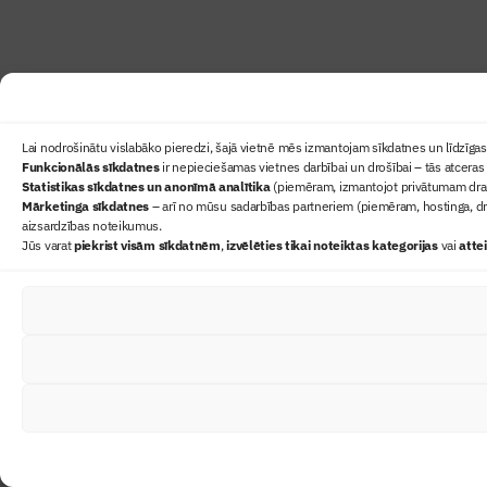
Lai nodrošinātu vislabāko pieredzi, šajā vietnē mēs izmantojam sīkdatnes un līdzīgas 
Funkcionālās sīkdatnes
ir nepieciešamas vietnes darbībai un drošībai – tās atceras 
Statistikas sīkdatnes un anonīmā analītika
(piemēram, izmantojot privātumam draudz
Mārketinga sīkdatnes
– arī no mūsu sadarbības partneriem (piemēram, hostinga, dr
aizsardzības noteikumus.
Jūs varat
piekrist visām sīkdatnēm
,
izvēlēties tikai noteiktas kategorijas
vai
atte