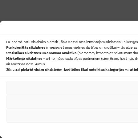
Lai nodrošinātu vislabāko pieredzi, šajā vietnē mēs izmantojam sīkdatnes un līdzīgas 
Funkcionālās sīkdatnes
ir nepieciešamas vietnes darbībai un drošībai – tās atceras 
Statistikas sīkdatnes un anonīmā analītika
(piemēram, izmantojot privātumam draudz
Mārketinga sīkdatnes
– arī no mūsu sadarbības partneriem (piemēram, hostinga, dr
aizsardzības noteikumus.
Jūs varat
piekrist visām sīkdatnēm
,
izvēlēties tikai noteiktas kategorijas
vai
atte