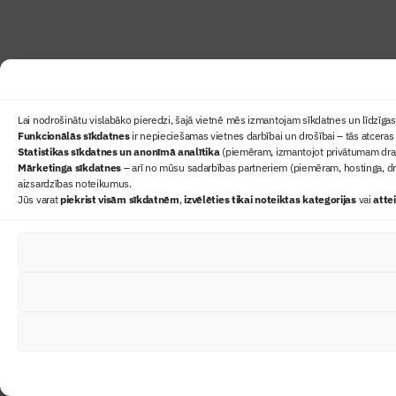
Lai nodrošinātu vislabāko pieredzi, šajā vietnē mēs izmantojam sīkdatnes un līdzīgas 
Funkcionālās sīkdatnes
ir nepieciešamas vietnes darbībai un drošībai – tās atceras 
Statistikas sīkdatnes un anonīmā analītika
(piemēram, izmantojot privātumam draudz
Mārketinga sīkdatnes
– arī no mūsu sadarbības partneriem (piemēram, hostinga, dr
aizsardzības noteikumus.
Jūs varat
piekrist visām sīkdatnēm
,
izvēlēties tikai noteiktas kategorijas
vai
atte