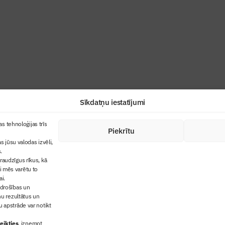
ris”
industrijas profesionāļiem un aizraujoša
Sīkdatņu iestatījumi
+371 67845910
s tehnoloģijas trīs
Piekrītu
cija
+371 26461816
s jūsu valodas izvēli,
lbs@blbs.lv
"Būvinženieris"
.
audzīgus rīkus, kā
trijas balvas
ai mēs varētu to
ms
ai.
 drošības un
ņu rezultātus un
 apstrāde var notikt
eikties
, izņemot