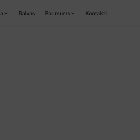
ja
Balvas
Par mums
Kontakti
ta pirmā projekta “Šampētera kvartāls” daudzdzīvokļu māja
cijā nodota pirmā projekta “Ša
 daudzdzīvokļu māja
26
Skatījumi: 168
Kopēt linku