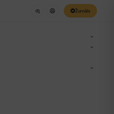
Žurnāls
mpētera