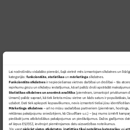
Abonē žurnālu “Būvinženie
Žurnāls Būvinženieris ir rokasgrāmata būv
lasāmviela par būvniecību ikvienam
Ziņas
Lai nodrošinātu vislabāko pieredzi, šajā vietnē mēs izmantojam sīkdatnes un līdzīga
kategorijās:
funkcionālās
,
statistikas
un
mārketinga
sīkdatnes.
Sertifikā
Funkcionālās sīkdatnes
ir nepieciešamas vietnes darbībai un drošībai – tās atcera
Žurnāls 
iepirkumu grozu un sīkdatņu iestatījumus, kā arī palīdz droši apstrādāt maksājumus
Statistikas sīkdatnes un anonīmā analītika
(piemēram, izmantojot privātumam dr
Būvindus
Umami) palīdz saprast, kā tiek lietota mūsu vietne un kāds saturs ir populārākais, l
Par mu
uzlabot. Dati tiek apkopoti kopsavilkumos, nevis izmantoti tiešai jūsu identificēšan
Mārketinga sīkdatnes
– arī no mūsu sadarbības partneriem (piemēram, hostinga,
reklāmas pakalpojumu sniedzējiem, kā Cloudflare u.c.) – ļauj mums izmērīt kampa
piedāvāt jums atbilstošākus pakalpojumus un piedāvājumus. Dažos gadījumos datu
arī ārpus ES/EEZ, ievērojot piemērojamos datu aizsardzības noteikumus.
Jūs varat
piekrist visām sīkdatnēm
,
izvēlēties tikai noteiktas kategorijas
vai
att