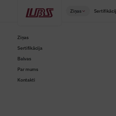
Ziņas
Sertifikāci
Atpakaļ
Sākums
Visas ziņas
Nozares vēstis
Ekspluatācijā nodo
Ziņas
Sertifikācija
Nozares vēstis
Ekspluatā
Balvas
kvartāls”
Par mums
Publicēts: 11.05.20
Kontakti
Publicitātes foto
Dalīties: