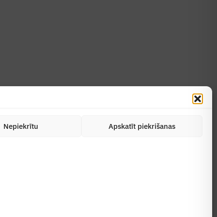
Uzzināt vairāk
Abonēt žurnālu
Nepiekrītu
Apskatīt piekrišanas