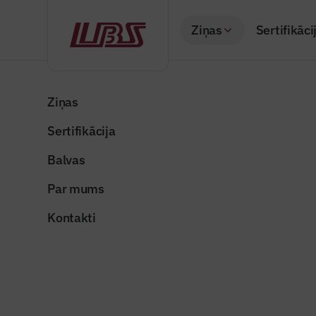
Ziņas
Sertifikāci
Atpakaļ
Sākums
Visas ziņas
Nozares vēstis
Ekspluatācijā nodo
Ziņas
Sertifikācija
Nozares vēstis
Ekspluatā
Balvas
pirmā mā
Par mums
Publicēts: 25.03.20
Kontakti
krasta-kvartals_1
Dalīties: