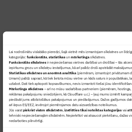
lasāmviela par būvniecību ikvienam
Ziņas
Lai nodrošinātu vislabāko pieredzi, šajā vietnē mēs izmantojam sīkdatnes un līdzīga
kategorijās:
funkcionālās
,
statistikas
un
mārketinga
sīkdatnes.
Sertifikā
Funkcionālās sīkdatnes
ir nepieciešamas vietnes darbībai un drošībai – tās atcera
Žurnāls 
iepirkumu grozu un sīkdatņu iestatījumus, kā arī palīdz droši apstrādāt maksājumus
Statistikas sīkdatnes un anonīmā analītika
(piemēram, izmantojot privātumam dr
Būvindus
Umami) palīdz saprast, kā tiek lietota mūsu vietne un kāds saturs ir populārākais, l
Par mu
uzlabot. Dati tiek apkopoti kopsavilkumos, nevis izmantoti tiešai jūsu identificēšan
Mārketinga sīkdatnes
– arī no mūsu sadarbības partneriem (piemēram, hostinga,
reklāmas pakalpojumu sniedzējiem, kā Cloudflare u.c.) – ļauj mums izmērīt kampa
piedāvāt jums atbilstošākus pakalpojumus un piedāvājumus. Dažos gadījumos datu
arī ārpus ES/EEZ, ievērojot piemērojamos datu aizsardzības noteikumus.
Jūs varat
piekrist visām sīkdatnēm
,
izvēlēties tikai noteiktas kategorijas
vai
att
tehniski nepieciešamajām sīkdatnēm. Nepiekrītot vai atsaucot piekrišanu, dažas vi
nedarboties pilnvērtīgi.
© 2026 Visas tiesības aizsargātas
Privātuma politika