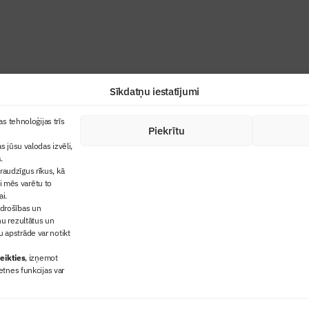
Sīkdatņu iestatījumi
+371 67845910
s tehnoloģijas trīs
Piekrītu
cija
+371 26461816
s jūsu valodas izvēli,
lbs@blbs.lv
"Būvinženieris"
.
audzīgus rīkus, kā
trijas balvas
ai mēs varētu to
ms
ai.
 drošības un
ņu rezultātus un
 apstrāde var notikt
eikties
, izņemot
etnes funkcijas var