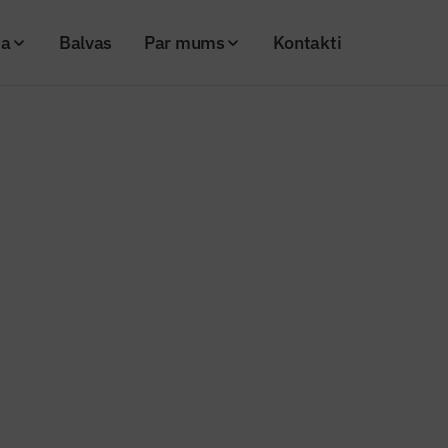
ja
Balvas
Par mums
Kontakti
ta projekta “Krasta kvartāls” pirmā māja
cijā nodota projekta “Krasta kva
ja
20
Skatījumi: 681
Kopēt linku