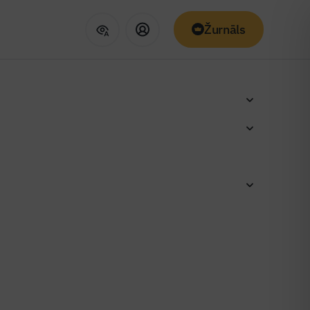
Žurnāls
rtāls”