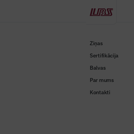
Atpakaļ
Sākums
Visas ziņas
Nozares vēstis
Ēku siltināšanā izaicinājumi ir izmaksu kāpums un finansējuma
Ziņas
trūkums
Sertifikācija
Nozares vēstis
Balvas
Ēku siltināšanā izaicinājumi ir
Par mums
izmaksu kāpums un finansējuma
Kontakti
trūkums
Publicēts: 09.12.2025
Skatījumi: 165
Foto ilustratīvs