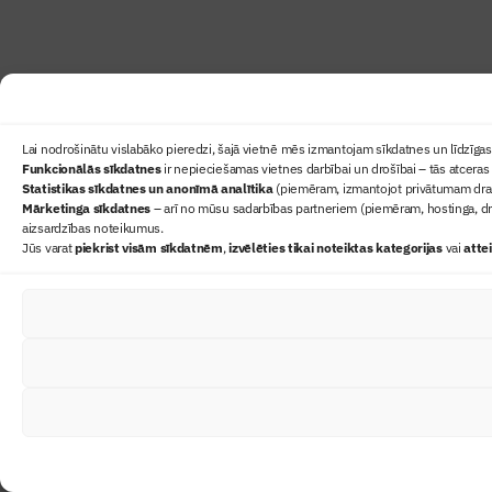
Lai nodrošinātu vislabāko pieredzi, šajā vietnē mēs izmantojam sīkdatnes un līdzīgas 
Funkcionālās sīkdatnes
ir nepieciešamas vietnes darbībai un drošībai – tās atceras 
Statistikas sīkdatnes un anonīmā analītika
(piemēram, izmantojot privātumam draudz
Mārketinga sīkdatnes
– arī no mūsu sadarbības partneriem (piemēram, hostinga, dr
aizsardzības noteikumus.
Jūs varat
piekrist visām sīkdatnēm
,
izvēlēties tikai noteiktas kategorijas
vai
atte