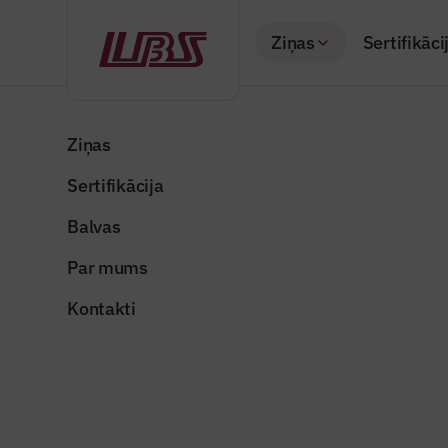
Ziņas
Sertifikāci
Atpakaļ
Sākums
Visas ziņas
Nozares vēstis
Garāki termiņi uz
Ziņas
Sertifikācija
Nozares vēstis
Garāki te
Balvas
energoef
Par mums
Publicēts: 25.11.20
Kontakti
Attēls ilustratīvs
Dalīties: