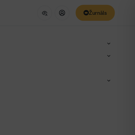
Žurnāls