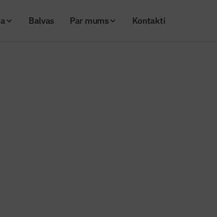
ja
Balvas
Par mums
Kontakti
ņēmējdarbības energoefektivitātes programmā
rmiņi uzņēmējdarbības
ektivitātes programmā
25
Skatījumi: 180
Kopēt linku