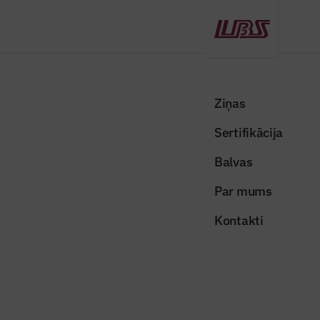
Atpakaļ
Sākums
Visas ziņas
Nozares vēstis
IeM iestāžu un institūciju ēku energoefektivitātes projekti saņems
Ziņas
valsts atbalstu
Sertifikācija
Nozares vēstis
Balvas
IeM iestāžu un institūciju ēku
Par mums
energoefektivitātes projekti
Kontakti
saņems valsts atbalstu
Publicēts: 03.03.2026
Skatījumi: 270
Foto ilustratīvs