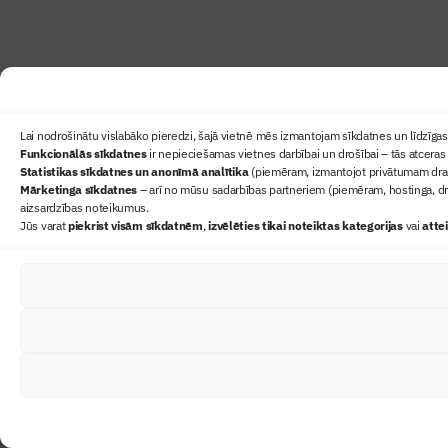
Lai nodrošinātu vislabāko pieredzi, šajā vietnē mēs izmantojam sīkdatnes un līdzīgas 
Funkcionālās sīkdatnes
ir nepieciešamas vietnes darbībai un drošībai – tās atceras 
Statistikas sīkdatnes un anonīmā analītika
(piemēram, izmantojot privātumam draudz
Mārketinga sīkdatnes
– arī no mūsu sadarbības partneriem (piemēram, hostinga, dr
aizsardzības noteikumus.
Jūs varat
piekrist visām sīkdatnēm
,
izvēlēties tikai noteiktas kategorijas
vai
atte