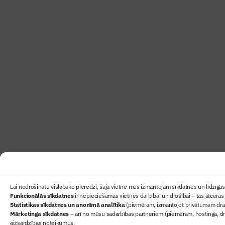
Lai nodrošinātu vislabāko pieredzi, šajā vietnē mēs izmantojam sīkdatnes un līdzīgas 
Funkcionālās sīkdatnes
ir nepieciešamas vietnes darbībai un drošībai – tās atceras 
Statistikas sīkdatnes un anonīmā analītika
(piemēram, izmantojot privātumam draudz
Mārketinga sīkdatnes
– arī no mūsu sadarbības partneriem (piemēram, hostinga, dr
aizsardzības noteikumus.