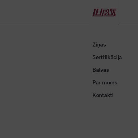
Atpakaļ
Sākums
Visas ziņas
Nozares vēstis
Izstrādātas vadlīnijas atjaunīgās enerģijas ražošanas iekārtu
Ziņas
ieviesējiem
Sertifikācija
Nozares vēstis
Balvas
Izstrādātas vadlīnijas atjaunīgās
Par mums
enerģijas ražošanas iekārtu
Kontakti
ieviesējiem
Publicēts: 21.08.2025
Skatījumi: 207
atjaunojama-energija_0