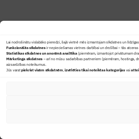
Lai nodrošinātu vislabāko pieredzi, šajā vietnē mēs izmantojam sīkdatnes un līdzīgas 
Funkcionālās sīkdatnes
ir nepieciešamas vietnes darbībai un drošībai – tās atceras 
Statistikas sīkdatnes un anonīmā analītika
(piemēram, izmantojot privātumam draudz
Mārketinga sīkdatnes
– arī no mūsu sadarbības partneriem (piemēram, hostinga, dr
aizsardzības noteikumus.
Jūs varat
piekrist visām sīkdatnēm
,
izvēlēties tikai noteiktas kategorijas
vai
atte