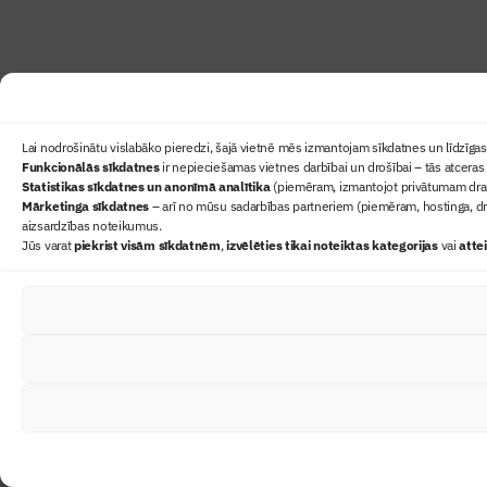
Lai nodrošinātu vislabāko pieredzi, šajā vietnē mēs izmantojam sīkdatnes un līdzīgas 
Funkcionālās sīkdatnes
ir nepieciešamas vietnes darbībai un drošībai – tās atceras 
Statistikas sīkdatnes un anonīmā analītika
(piemēram, izmantojot privātumam draudz
Mārketinga sīkdatnes
– arī no mūsu sadarbības partneriem (piemēram, hostinga, dr
aizsardzības noteikumus.
Jūs varat
piekrist visām sīkdatnēm
,
izvēlēties tikai noteiktas kategorijas
vai
atte