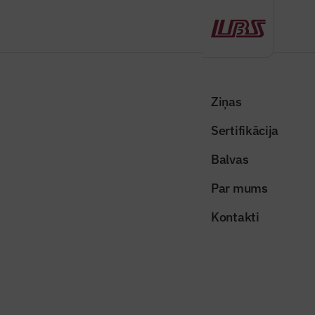
Atpakaļ
Sākums
Visas ziņas
Nozares vēstis
Komunālo pakalpojumu sniedzēji ārkārtējās situācijas laikā
Ziņas
nepiemēros līgumsodus
Sertifikācija
Nozares vēstis
Balvas
Komunālo pakalpojumu sniedzēji
Par mums
ārkārtējās situācijas laikā
Kontakti
nepiemēros līgumsodus
Publicēts: 09.04.2020
Skatījumi: 392
faucet-4876800_640