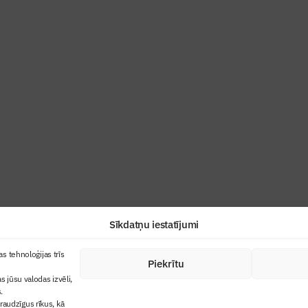
ris”
industrijas profesionāļiem un aizraujoša
Sīkdatņu iestatījumi
+371 67845910
s tehnoloģijas trīs
Piekrītu
cija
+371 26461816
s jūsu valodas izvēli,
lbs@blbs.lv
"Būvinženieris"
.
audzīgus rīkus, kā