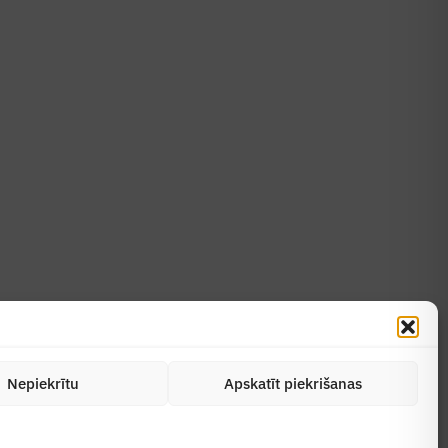
Uzzināt vairāk
Abonēt žurnālu
Nepiekrītu
Apskatīt piekrišanas