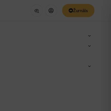
Žurnāls
ļu