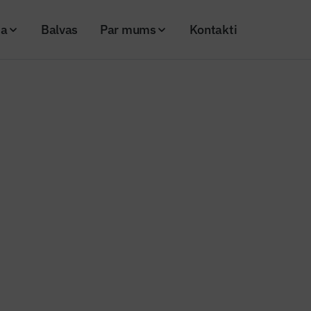
ja
Balvas
Par mums
Kontakti
uzceļ augstāko ķieģeļu dzīvojamo māju Lielbritānijā
uzņēmums uzceļ augstāko ķieģe
 māju Lielbritānijā
20
Skatījumi: 698
Kopēt linku