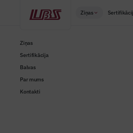
Ziņas
Sertifikāci
Atpakaļ
Sākums
Visas ziņas
Nozares vēstis
Latviešu uzņēmums 
Ziņas
Sertifikācija
Nozares vēstis
Latviešu 
Balvas
dzīvojamo
Par mums
Publicēts: 22.06.20
Kontakti
skonto_maja2
Dalīties: