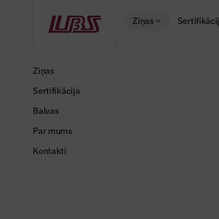
Ziņas
Sertifikāci
Atpakaļ
Sākums
Visas ziņas
Nozares vēstis
LU un AS “Augstspri
Ziņas
Sertifikācija
Nozares vēstis
LU un AS 
Balvas
analītiku
Par mums
Publicēts: 17.06.20
Kontakti
Foto ilustratīvs
Dalīties: