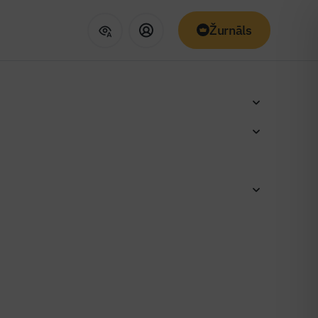
Žurnāls
stīs datu