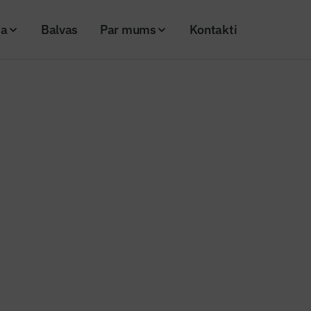
ja
Balvas
Par mums
Kontakti
eguma tīkls” kopā attīstīs datu analītiku un MI risinājumus
“Augstsprieguma tīkls” kopā attī
 un MI risinājumus
26
Skatījumi: 124
Kopēt linku