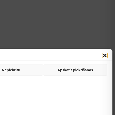
Uzzināt vairāk
Abonēt žurnālu
Nepiekrītu
Apskatīt piekrišanas