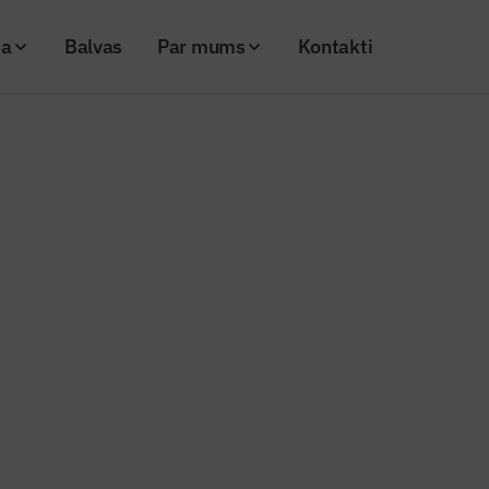
ja
Balvas
Par mums
Kontakti
s Lielās ģildes pārbūve Vecrīgā
m tuvojas Lielās ģildes pārbūv
26
Skatījumi: 179
Kopēt linku