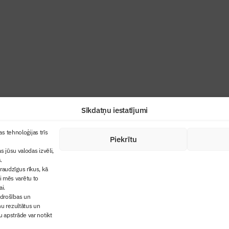
ris”
industrijas profesionāļiem un aizraujoša
Sīkdatņu iestatījumi
+371 67845910
s tehnoloģijas trīs
Piekrītu
cija
+371 26461816
s jūsu valodas izvēli,
lbs@blbs.lv
"Būvinženieris"
.
audzīgus rīkus, kā
trijas balvas
ai mēs varētu to
ms
ai.
 drošības un
ņu rezultātus un
 apstrāde var notikt