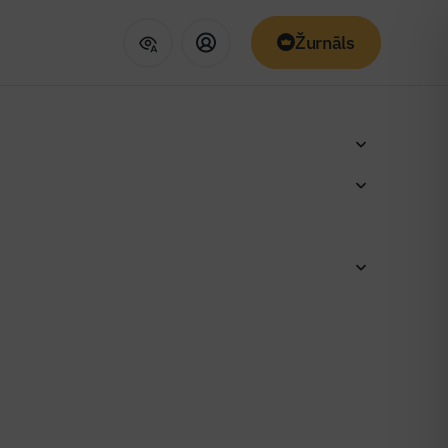
Žurnāls
e Vecrīgā