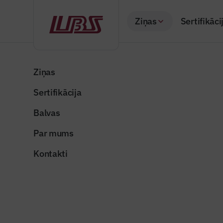
Ziņas
Sertifikāci
Atpakaļ
Sākums
Visas ziņas
Nozares vēstis
Noslēgumam tuvoja
Ziņas
Sertifikācija
Nozares vēstis
Noslēguma
Balvas
Publicēts: 15.06.20
Par mums
Kontakti
Publicitātes foto
Dalīties: