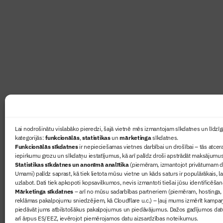
Abonē žurnālu “Būvinženie
Žurnāls Būvinženieris ir rokasgrāmata būv
lasāmviela par būvniecību ikvienam
Ziņas
Lai nodrošinātu vislabāko pieredzi, šajā vietnē mēs izmantojam sīkdatnes un līdzīga
kategorijās:
funkcionālās
,
statistikas
un
mārketinga
sīkdatnes.
Sertifikā
Funkcionālās sīkdatnes
ir nepieciešamas vietnes darbībai un drošībai – tās atcera
Žurnāls 
iepirkumu grozu un sīkdatņu iestatījumus, kā arī palīdz droši apstrādāt maksājumus
Statistikas sīkdatnes un anonīmā analītika
(piemēram, izmantojot privātumam dr
Būvindus
Umami) palīdz saprast, kā tiek lietota mūsu vietne un kāds saturs ir populārākais, l
Par mu
uzlabot. Dati tiek apkopoti kopsavilkumos, nevis izmantoti tiešai jūsu identificēšan
Mārketinga sīkdatnes
– arī no mūsu sadarbības partneriem (piemēram, hostinga,
reklāmas pakalpojumu sniedzējiem, kā Cloudflare u.c.) – ļauj mums izmērīt kampa
piedāvāt jums atbilstošākus pakalpojumus un piedāvājumus. Dažos gadījumos datu
arī ārpus ES/EEZ, ievērojot piemērojamos datu aizsardzības noteikumus.