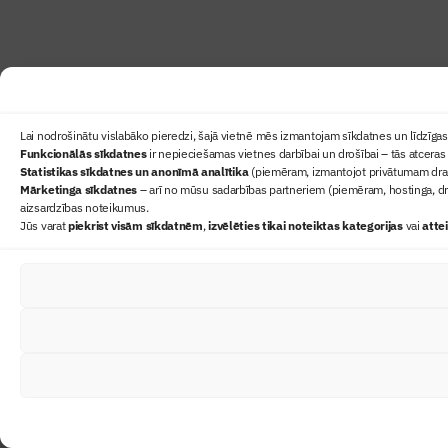
Lai nodrošinātu vislabāko pieredzi, šajā vietnē mēs izmantojam sīkdatnes un līdzīgas 
Funkcionālās sīkdatnes
ir nepieciešamas vietnes darbībai un drošībai – tās atceras 
Statistikas sīkdatnes un anonīmā analītika
(piemēram, izmantojot privātumam draudz
Mārketinga sīkdatnes
– arī no mūsu sadarbības partneriem (piemēram, hostinga, dr
aizsardzības noteikumus.
Jūs varat
piekrist visām sīkdatnēm
,
izvēlēties tikai noteiktas kategorijas
vai
atte