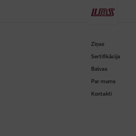
Atpakaļ
Sākums
Visas ziņas
Nozares vēstis
Noslēgušies Ādažu vidusskolas fasādes siltināšanas un atjaunošanas
Ziņas
darbi
Sertifikācija
Nozares vēstis
Balvas
Noslēgušies Ādažu vidusskolas
Par mums
fasādes siltināšanas un
Kontakti
atjaunošanas darbi
Publicēts: 25.05.2026
Skatījumi: 208
Publicitātes foto