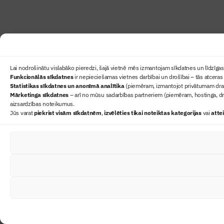
Lai nodrošinātu vislabāko pieredzi, šajā vietnē mēs izmantojam sīkdatnes un līdzīgas 
Funkcionālās sīkdatnes
ir nepieciešamas vietnes darbībai un drošībai – tās atceras 
Statistikas sīkdatnes un anonīmā analītika
(piemēram, izmantojot privātumam draudz
Mārketinga sīkdatnes
– arī no mūsu sadarbības partneriem (piemēram, hostinga, dr
aizsardzības noteikumus.
Jūs varat
piekrist visām sīkdatnēm
,
izvēlēties tikai noteiktas kategorijas
vai
atte