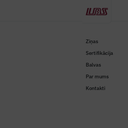
Atpakaļ
Sākums
Visas ziņas
Nozares vēstis
Pagarina projektu iesniegšanu energoefektivitātes uzlabošanai
Ziņas
apstrādes rūpniecībā
Sertifikācija
Nozares vēstis
Balvas
Pagarina projektu iesniegšanu
Par mums
energoefektivitātes uzlabošanai
Kontakti
apstrādes rūpniecībā
Publicēts: 24.09.2020
Skatījumi: 408
energoefektivitate4