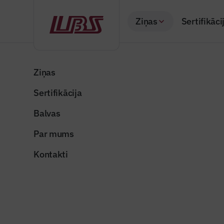
Ziņas
Sertifikāci
Atpakaļ
Sākums
Visas ziņas
Nozares vēstis
Paplašinās un atjau
Ziņas
Sertifikācija
Nozares vēstis
Paplašinā
Balvas
staciju “
Par mums
Publicēts: 06.11.20
Kontakti
Publicitātes foto
Dalīties: