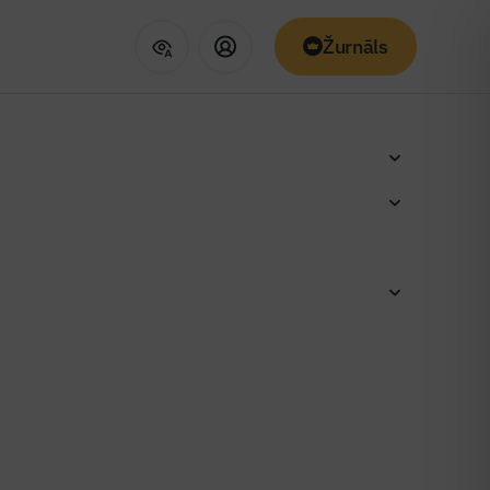
Žurnāls
šanas