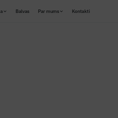
ja
Balvas
Par mums
Kontakti
nos Bioloģiskās attīrīšanas staciju “Daugavgrīva”
s un atjaunos Bioloģiskās attīrī
Daugavgrīva”
25
Skatījumi: 288
Kopēt linku