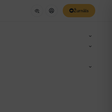
Žurnāls
amo māju