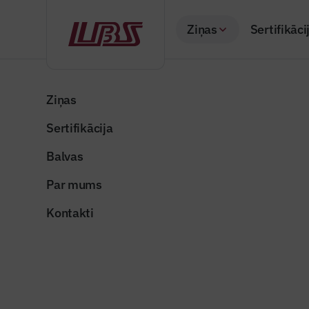
Ziņas
Sertifikāci
Atpakaļ
Sākums
Visas ziņas
Nozares vēstis
“PERI” būvē pirmo
Ziņas
Sertifikācija
Nozares vēstis
“PERI” b
Balvas
Vācijā
Par mums
Publicēts: 05.10.20
Kontakti
peri_3d_maja
Dalīties: