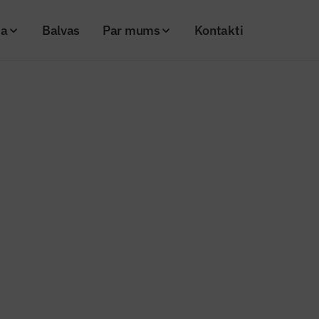
ja
Balvas
Par mums
Kontakti
 3D printējamo dzīvojamo māju Vācijā
ūvē pirmo 3D printējamo dzīvoj
20
Skatījumi: 8176
Kopēt linku