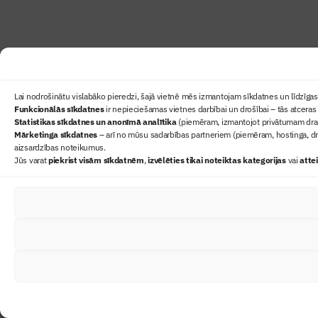
Lai nodrošinātu vislabāko pieredzi, šajā vietnē mēs izmantojam sīkdatnes un līdzīgas 
Funkcionālās sīkdatnes
ir nepieciešamas vietnes darbībai un drošībai – tās atceras 
Statistikas sīkdatnes un anonīmā analītika
(piemēram, izmantojot privātumam draudz
Mārketinga sīkdatnes
– arī no mūsu sadarbības partneriem (piemēram, hostinga, dr
aizsardzības noteikumus.
Jūs varat
piekrist visām sīkdatnēm
,
izvēlēties tikai noteiktas kategorijas
vai
atte