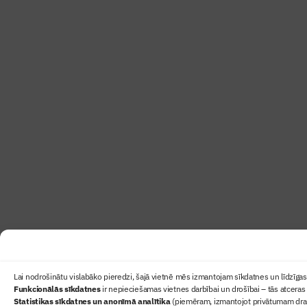
Lai nodrošinātu vislabāko pieredzi, šajā vietnē mēs izmantojam sīkdatnes un līdzīgas 
Funkcionālās sīkdatnes
ir nepieciešamas vietnes darbībai un drošībai – tās atceras 
Statistikas sīkdatnes un anonīmā analītika
(piemēram, izmantojot privātumam draudz