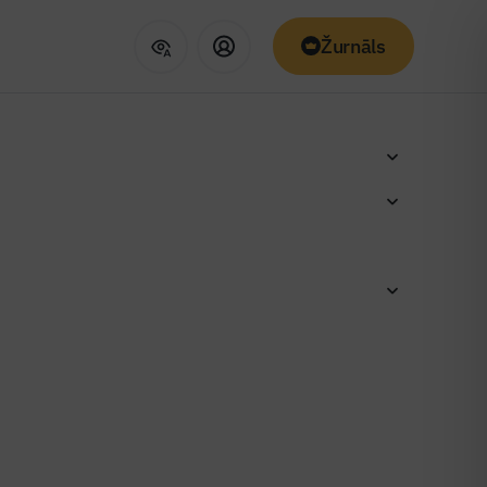
Žurnāls