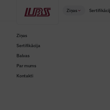
Ziņas
Sertifikāci
Atpakaļ
Sākums
Visas ziņas
Nozares vēstis
“Rail Baltica” un R
Ziņas
Sertifikācija
Nozares vēstis
“Rail Bal
Balvas
digitalizā
Par mums
Publicēts: 18.06.20
Kontakti
Publicitātes foto
Dalīties: