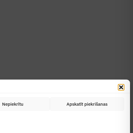
Uzzināt vairāk
Abonēt žurnālu
Nepiekrītu
Apskatīt piekrišanas