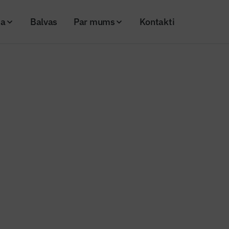
ja
Balvas
Par mums
Kontakti
TU Rīgā rīko dzelzceļa digitalizācijai veltītu pasākumu
tica” un RTU Rīgā rīko dzelzceļa
cijai veltītu pasākumu
26
Skatījumi: 179
Kopēt linku