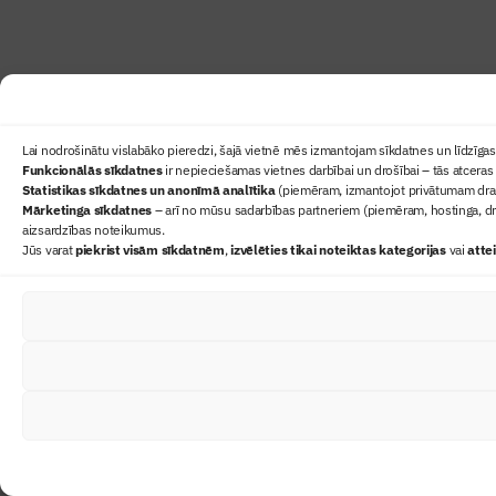
Lai nodrošinātu vislabāko pieredzi, šajā vietnē mēs izmantojam sīkdatnes un līdzīgas 
Funkcionālās sīkdatnes
ir nepieciešamas vietnes darbībai un drošībai – tās atceras 
Statistikas sīkdatnes un anonīmā analītika
(piemēram, izmantojot privātumam draudz
Mārketinga sīkdatnes
– arī no mūsu sadarbības partneriem (piemēram, hostinga, dr
aizsardzības noteikumus.
Jūs varat
piekrist visām sīkdatnēm
,
izvēlēties tikai noteiktas kategorijas
vai
atte