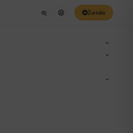
Žurnāls
 namu