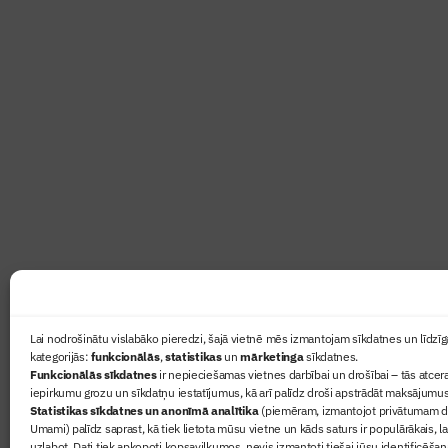
Abonē žurnālu “Būvinženie
Žurnāls Būvinženieris ir rokasgrāmata būv
lasāmviela par būvniecību ikvienam
Ziņas
Lai nodrošinātu vislabāko pieredzi, šajā vietnē mēs izmantojam sīkdatnes un līdzīga
kategorijās:
funkcionālās
,
statistikas
un
mārketinga
sīkdatnes.
Sertifikā
Funkcionālās sīkdatnes
ir nepieciešamas vietnes darbībai un drošībai – tās atcera
Žurnāls 
iepirkumu grozu un sīkdatņu iestatījumus, kā arī palīdz droši apstrādāt maksājumus
Statistikas sīkdatnes un anonīmā analītika
(piemēram, izmantojot privātumam dr
Būvindus
Umami) palīdz saprast, kā tiek lietota mūsu vietne un kāds saturs ir populārākais, l
Par mu
uzlabot. Dati tiek apkopoti kopsavilkumos, nevis izmantoti tiešai jūsu identificēšan