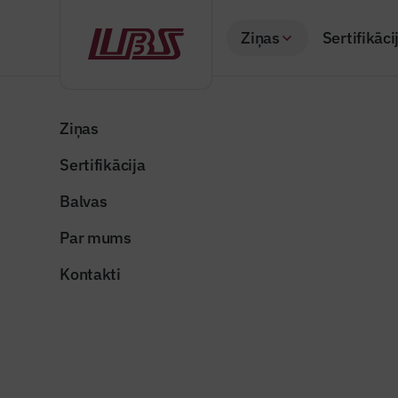
Ziņas
Sertifikāci
Atpakaļ
Sākums
Visas ziņas
Nozares vēstis
Rīdziniekus aicina
Ziņas
Sertifikācija
Nozares vēstis
Rīdziniek
Balvas
fasāžu a
Par mums
Publicēts: 05.12.20
Kontakti
Atjaunotā fasāde Rīg
Dalīties: