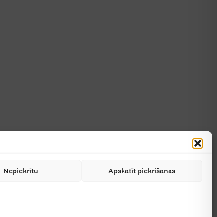
Uzzināt vairāk
Abonēt žurnālu
Nepiekrītu
Apskatīt piekrišanas