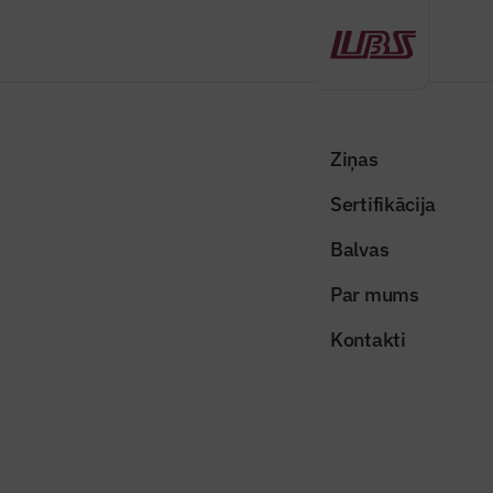
Atpakaļ
Sākums
Visas ziņas
Nozares vēstis
Rīgā plāno rekonstruēt lietusūdens kanalizācijas kolektoru Kārļa
Ziņas
Ulmaņa gatvē
Sertifikācija
Nozares vēstis
Balvas
Rīgā plāno rekonstruēt lietusūdens
Par mums
kanalizācijas kolektoru Kārļa
Kontakti
Ulmaņa gatvē
Publicēts: 20.02.2026
Skatījumi: 227
Foto ilustratīvs