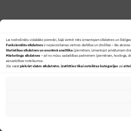
Lai nodrošinātu vislabāko pieredzi, šajā vietnē mēs izmantojam sīkdatnes un līdzīgas 
Funkcionālās sīkdatnes
ir nepieciešamas vietnes darbībai un drošībai – tās atceras 
Statistikas sīkdatnes un anonīmā analītika
(piemēram, izmantojot privātumam draudz
Mārketinga sīkdatnes
– arī no mūsu sadarbības partneriem (piemēram, hostinga, dr
aizsardzības noteikumus.
Jūs varat
piekrist visām sīkdatnēm
,
izvēlēties tikai noteiktas kategorijas
vai
atte