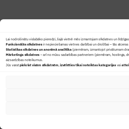
Lai nodrošinātu vislabāko pieredzi, šajā vietnē mēs izmantojam sīkdatnes un līdzīgas 
Funkcionālās sīkdatnes
ir nepieciešamas vietnes darbībai un drošībai – tās atceras 
Statistikas sīkdatnes un anonīmā analītika
(piemēram, izmantojot privātumam draudz
Mārketinga sīkdatnes
– arī no mūsu sadarbības partneriem (piemēram, hostinga, dr
aizsardzības noteikumus.
Jūs varat
piekrist visām sīkdatnēm
,
izvēlēties tikai noteiktas kategorijas
vai
atte