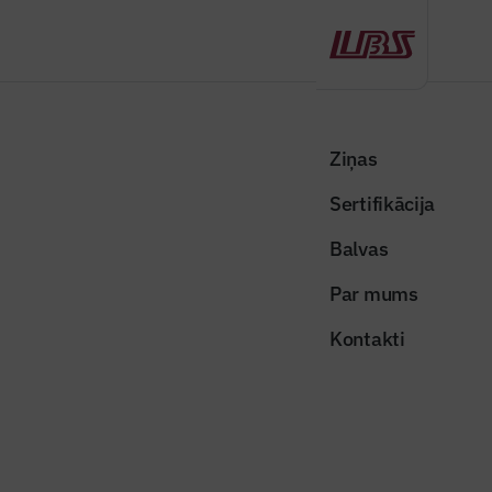
Atpakaļ
Sākums
Visas ziņas
Nozares vēstis
Rīgas 5. tramvaju depo atjaunošanā un būvniecībā pabeigti lielākie
Ziņas
darbi
Sertifikācija
Nozares vēstis
Balvas
Rīgas 5. tramvaju depo
Par mums
atjaunošanā un būvniecībā
Kontakti
pabeigti lielākie darbi
Publicēts: 03.11.2025
Skatījumi: 251
Publicitātes foto