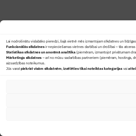
Lai nodrošinātu vislabāko pieredzi, šajā vietnē mēs izmantojam sīkdatnes un līdzīgas 
Funkcionālās sīkdatnes
ir nepieciešamas vietnes darbībai un drošībai – tās atceras 
Statistikas sīkdatnes un anonīmā analītika
(piemēram, izmantojot privātumam draudz
Mārketinga sīkdatnes
– arī no mūsu sadarbības partneriem (piemēram, hostinga, dr
aizsardzības noteikumus.
Jūs varat
piekrist visām sīkdatnēm
,
izvēlēties tikai noteiktas kategorijas
vai
atte