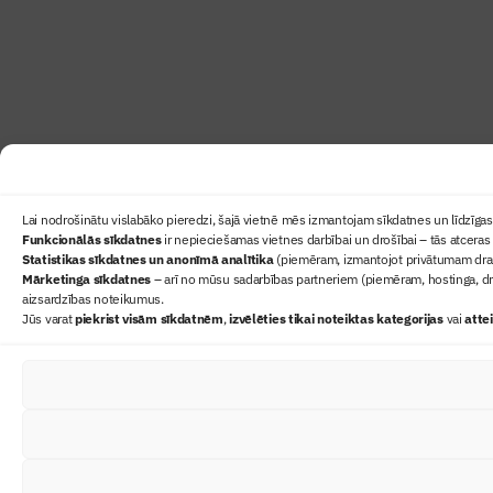
Lai nodrošinātu vislabāko pieredzi, šajā vietnē mēs izmantojam sīkdatnes un līdzīgas 
Funkcionālās sīkdatnes
ir nepieciešamas vietnes darbībai un drošībai – tās atceras 
Statistikas sīkdatnes un anonīmā analītika
(piemēram, izmantojot privātumam draudz
Mārketinga sīkdatnes
– arī no mūsu sadarbības partneriem (piemēram, hostinga, dr
aizsardzības noteikumus.
Jūs varat
piekrist visām sīkdatnēm
,
izvēlēties tikai noteiktas kategorijas
vai
atte