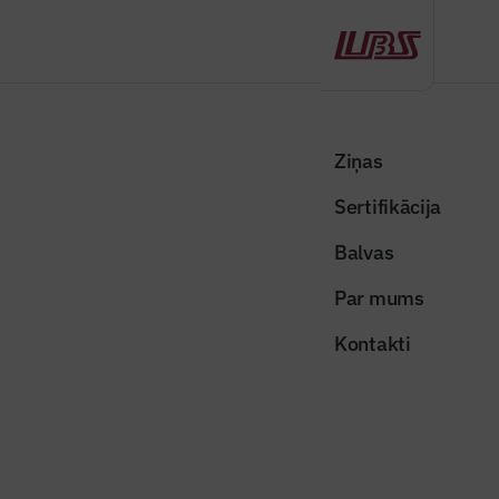
Atpakaļ
Sākums
Visas ziņas
Nozares vēstis
RTU aicina skolēnus iesaistīties nākotnes būvniecības un ceļu būves
Ziņas
materiālu izpētē
Sertifikācija
Nozares vēstis
Balvas
RTU aicina skolēnus iesaistīties
Par mums
nākotnes būvniecības un ceļu
Kontakti
būves materiālu izpētē
Publicēts: 02.03.2026
Skatījumi: 287
Attēls ilustratīvs